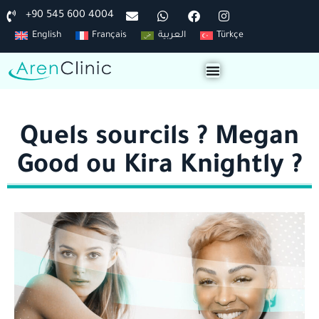
+90 545 600 4004
English
Français
العربية
Türkçe
Quels sourcils ? Megan
Good ou Kira Knightly ?